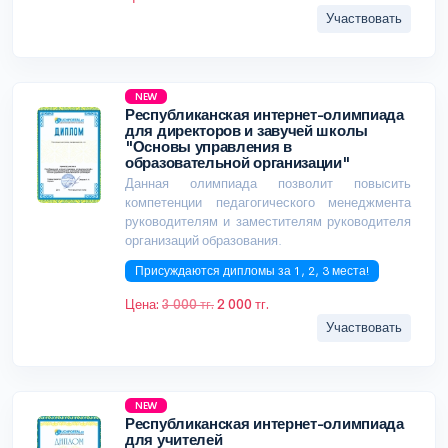
Участвовать
NEW
Республиканская интернет-олимпиада
для директоров и завучей школы
"Основы управления в
образовательной организации"
Данная олимпиада позволит повысить
компетенции педагогического менеджмента
руководителям и заместителям руководителя
организаций образования.
Присуждаются дипломы за 1, 2, 3 места!
Цена:
3 000 тг.
2 000 тг.
Участвовать
NEW
Республиканская интернет-олимпиада
для учителей