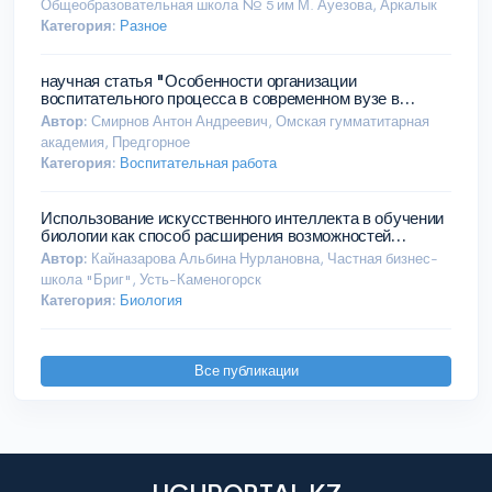
Общеобразовательная школа № 5 им М. Ауезова, Аркалык
Категория:
Разное
научная статья "Особенности организации
воспитательного процесса в современном вузе в
условиях цифровой трансформации образования
Автор:
Смирнов Антон Андреевич, Омская гумматитарная
академия, Предгорное
Категория:
Воспитательная работа
Использование искусственного интеллекта в обучении
биологии как способ расширения возможностей
учителя и развития функциональной грамотности
Автор:
Кайназарова Альбина Нурлановна, Частная бизнес-
учащихся
школа "Бриг", Усть-Каменогорск
Категория:
Биология
Все публикации