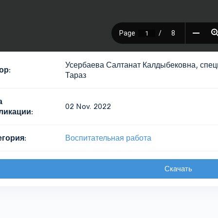
Усербаева Салтанат Калдыбековна, специ
ор:
Тараз
а
02 Nov. 2022
ликации:
егория:
Воспитательная работа
Скачать