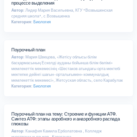
процессе выделения
Автор:
Лидер Мария Васильевна, КГУ "Возвышенская
средняя школа", с.Возвышенка
Категория:
Биология
Поурочный план
Автор:
Мария Швецова, «Жетісу облысы білім
басқармасының Ескелді ауданы бойынша білім бөлімі»
мемлекеттік мекемесінің «Шестаков атындағы орта мектебі
мектепке дейінгі шағын-орталығымен» коммуналдық
мемлекеттік мекемесі», Жетсуская область, село Карабулак
Категория:
Биология
Поурочный план на тему: Строение и функции АТФ.
Синтез АТФ: этапы аэробного и анаэробного распада
глюкозы
Автор:
Канафия Камила Ерболатовна , Колледж
иностранных языков , Караганда