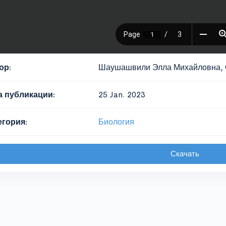
ор:
Шаушашвили Элла Михайловна
а публикации:
25 Jan. 2023
егория:
Биология
Скачать