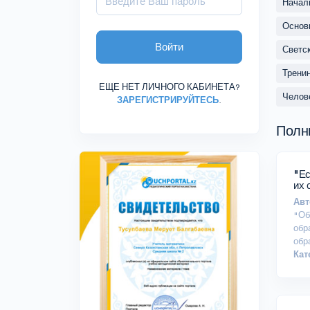
Начал
Основ
Войти
Светс
Трени
ЕЩЕ НЕТ ЛИЧНОГО КАБИНЕТА?
Челов
ЗАРЕГИСТРИРУЙТЕСЬ
.
Полн
"Ес
их 
Авт
"Об
обр
обр
Кат