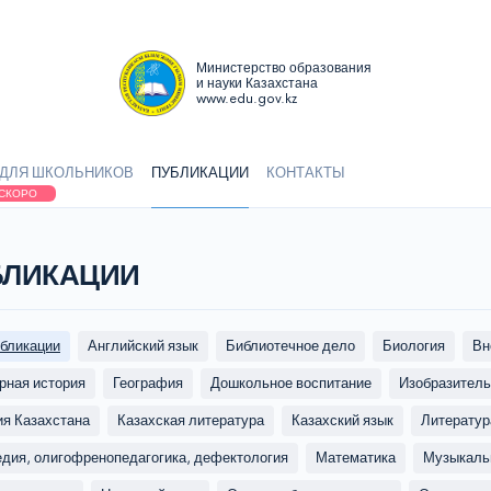
Министерство образования
и науки Казахстана
www.edu.gov.kz
ДЛЯ ШКОЛЬНИКОВ
ПУБЛИКАЦИИ
КОНТАКТЫ
СКОРО
БЛИКАЦИИ
убликации
Английский язык
Библиотечное дело
Биология
Вн
рная история
География
Дошкольное воспитание
Изобразитель
ия Казахстана
Казахская литература
Казахский язык
Литератур
едия, олигофренопедагогика, дефектология
Математика
Музыкаль