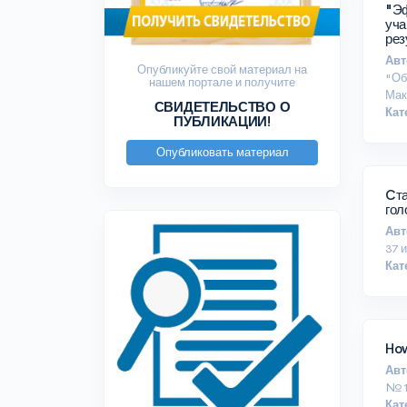
"Эффектив
учащ
рез
Авт
Опубликуйте свой материал на
"Об
нашем портале и получите
Мак
СВИДЕТЕЛЬСТВО О
Кат
ПУБЛИКАЦИИ!
Опубликовать материал
Cта
гол
Авт
37 
Кат
How
Авт
№16
Кат