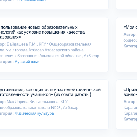
пользование новых образовательных
«Моя 
ак условие повышения качества
Автор:
азования»
общеоб
ор:
Байдашева Г.М., КГУ "Общеобразовательная
Катего
ла № 7 города Атбасар Атбасарского района
авления образования Акмолинской области", Атбасар
егория:
Русский язык
дтягивание, как один из показателей физической
«Приё
готовленности учащихся» (из опыта работы)
войло
ор:
Мак Лариса Вильгельмовна, КГУ
Автор:
щеобразовательная школа №2", Атбасар
Карага
егория:
Физическая культура
Карага
Катего