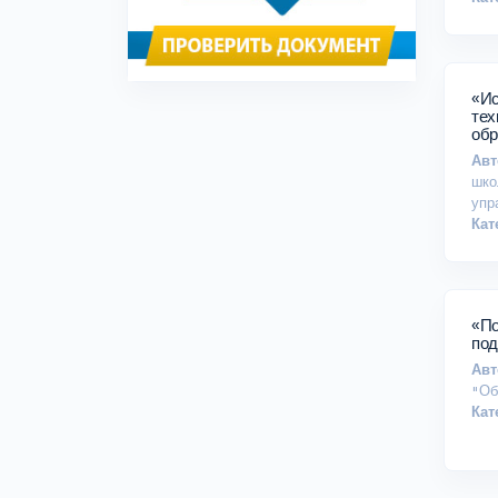
«Ис
технологий к
обр
Авт
шко
упр
Кат
«По
под
Авт
"Об
Кат