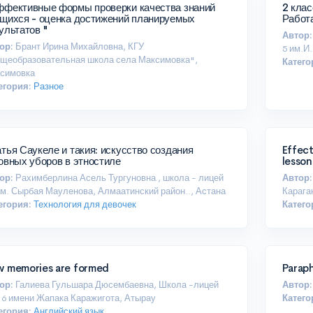
ные формы проверки качества знаний
2 клас
ихся - оценка достижений планируемых
Работ
ультатов "
Автор:
ор:
Брант Ирина Михайловна, КГУ
5 им.И
щеобразовательная школа села Максимовка",
Катего
симовка
егория:
Разное
тья Саукеле и такия: искусство создания
Effect
овных уборов в этностиле
lesson
ор:
Рахимберлина Асель Тургуновна , школа - лицей
Автор:
им. Сырбая Мауленова, Алмаатинский район.., Астана
Карага
егория:
Технология для девочек
Катего
 memories are formed
Paraph
ор:
Галиева Гульшара Дюсембаевна, Школа -лицей
Автор:
 имени Жапака Каражигота, Атырау
Катего
егория:
Английский язык