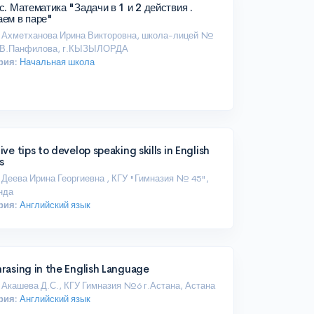
с. Математика "Задачи в 1 и 2 действия .
аем в паре"
Ахметханова Ирина Викторовна, школа-лицей №
.В.Панфилова, г.КЫЗЫЛОРДА
рия:
Начальная школа
ive tips to develop speaking skills in English
s
Деева Ирина Георгиевна , КГУ "Гимназия № 45",
нда
рия:
Английский язык
rasing in the English Language
Акашева Д.С., КГУ Гимназия №6 г.Астана, Астана
рия:
Английский язык