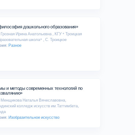
философия дошкольного образования»
Грозная Ирина Анатольевна , КГУ " Троицкая
разовательная школа" , С. Троицкое
рия:
Разное
мы и методы современных технологий по
ковалянию»
Менщикова Наталья Вячеславовна,
ндинский колледж искусств им.Таттимбета,
нда
рия:
Изобразительное искусство