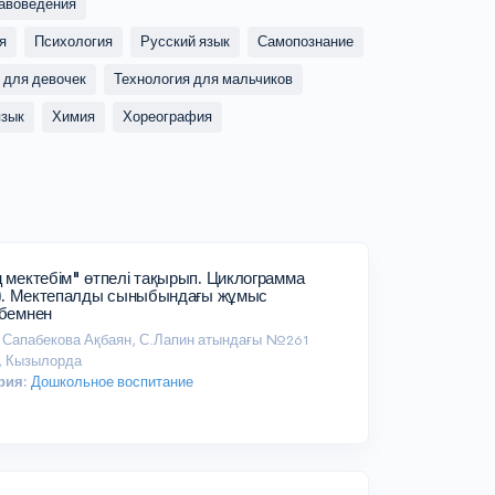
авоведения
я
Психология
Русский язык
Самопознание
 для девочек
Технология для мальчиков
язык
Химия
Хореография
 мектебім" өтпелі тақырып. Циклограмма
ді). Мектепалды сыныбындағы жұмыс
ибемнен
Сапабекова Ақбаян, С.Лапин атындағы №261
, Кызылорда
рия:
Дошкольное воспитание