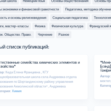
ьная школа
Немецкий язык
Основы обществознания
Основы пр
ы экономики и финансовой грамотности
Педагогика, методика обучени
кость и основы религиоведения
Социальная педагогика
Технология
нги, мастер-классы
Физика
Физическая культура
Французский 
ек. Общество. Право.
Черчение
Разное
ый список публикаций:
тественные семейства химических элементов и
"Менің
свойства"
(үзін
тәжір
ор:
Кеда Елена Францевна , КГУ
Автор:
щеобразовательная школа села Андреевка отдела
мектеп
азования по Шортандинскому району управления
Катего
азования Акмолинской области", Андреевка
егория:
Химия